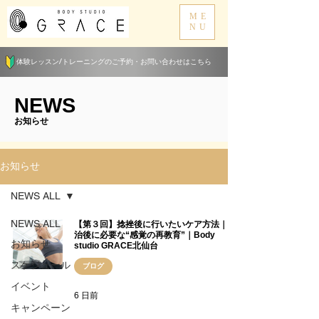
ME
NU
体験レッスン/トレーニングのご予約・お問い合わせはこちら
​NEWS
​お知らせ
お知らせ
NEWS ALL
NEWS ALL
【第３回】捻挫後に行いたいケア方法｜完
治後に必要な“感覚の再教育”｜Body
お知らせ
studio GRACE北仙台
スケジュール
ブログ
イベント
6 日前
キャンペーン