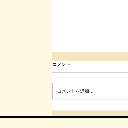
コメント
コメントを追加…
【第３回】捻挫後に行いたい
ケア方法｜完治後に必要な“感
覚の再教育”｜Body studio