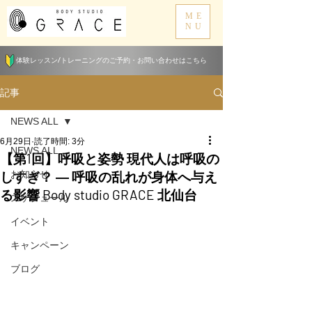
ME
NU
体験レッスン/トレーニングのご予約・お問い合わせはこちら
記事
NEWS ALL
6月29日
読了時間: 3分
NEWS ALL
【第1回】呼吸と姿勢 現代人は呼吸の
しすぎ？ ― 呼吸の乱れが身体へ与え
お知らせ
る影響 Body studio GRACE 北仙台
スケジュール
イベント
キャンペーン
ブログ