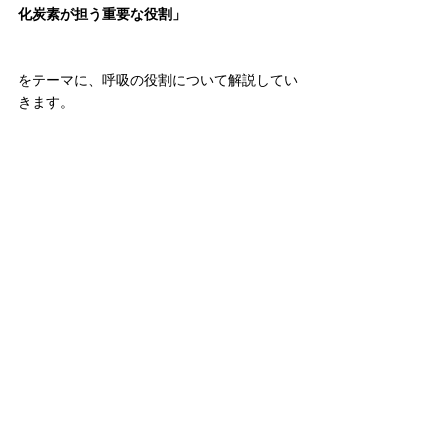
化炭素が担う重要な役割」
をテーマに、呼吸の役割について解説してい
きます。
なぜ呼吸のしすぎが身体の不調につながるの
か、その仕組みを一緒にみていきましょう。
ぜひ次回もご覧ください！
⸻
参考資料
厚生労働省 e-ヘルスネット