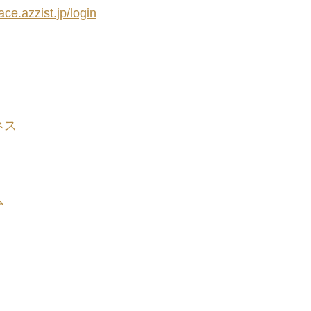
ace.azzist.jp/login
ネス
ム