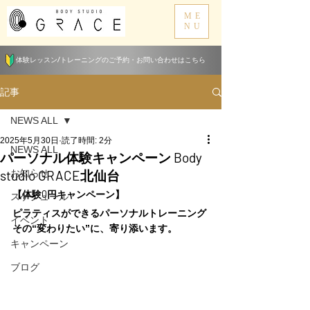
ME
NU
体験レッスン/トレーニングのご予約・お問い合わせはこちら
記事
NEWS ALL
2025年5月30日
読了時間: 2分
NEWS ALL
パーソナル体験キャンペーン Body
studio GRACE北仙台
お知らせ
【体験0円キャンペーン】⁡
スケジュール
ピラティスができるパーソナルトレーニング
イベント
その“変わりたい”に、寄り添います。
キャンペーン
ブログ