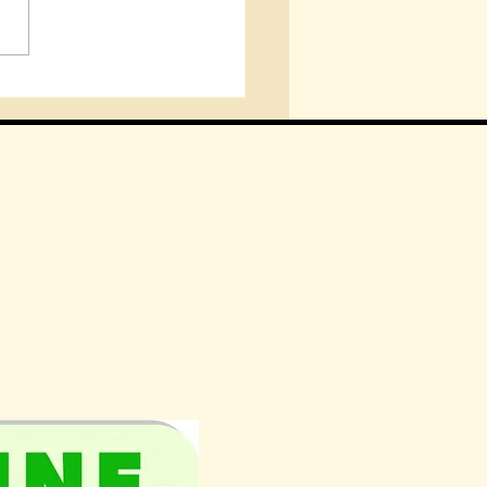
りは治らないの？肩こり
業するためのセルフケ
ody studio GRACE北仙台-