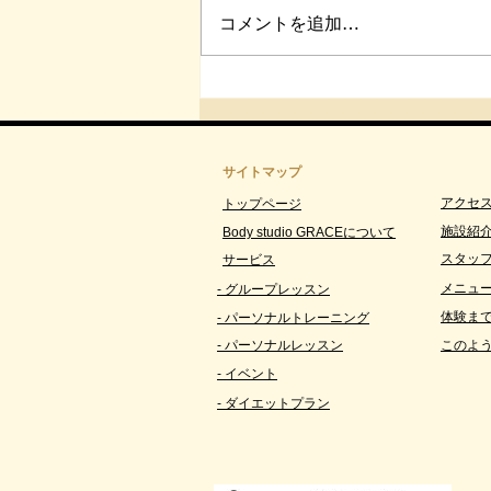
コメントを追加…
【第３回】捻挫後に行いたい
ケア方法｜完治後に必要な“感
覚の再教育”｜Body studio
GRACE北仙台
サイトマップ
アクセス
トップページ
施設紹
Body studio GRACEについて
スタッ
サービス
メニュー
- グループレッスン
体験ま
- パーソナルトレーニング
- パーソナルレッスン
このよ
- イベント
- ダイエットプラン