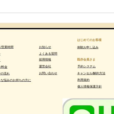
９月スケジュール
肩こ
を卒
ア-B
はじめてのお客様
/営業時間
お知らせ
体験お申し込み
介
よくある質問
採用情報
既存会員さま
フ
運営会社
予約システム
/料金
お問い合わせ
​キャンセル/解約方法
での流れ
利用規約
うな悩みのお持ちの方に
個人情報保護方針