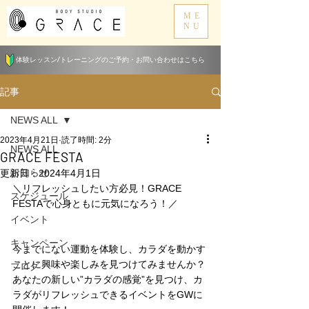
ME
NU
体験レッスン/トレーニングのご予約・お問い合わせはこちら
記事
NEWS ALL
2023年4月21日
読了時間: 2分
NEWS ALL
GRACE FESTA
お知らせ
更新日：
2024年4月1日
＼リフレッシュしたい方必見！GRACE 
スケジュール
FESTAで心身ともに元気になろう！／
イベント
キャンペーン
今までにない運動を体験し、カラダを動かす
ことに興味や楽しみを見つけてみませんか？
ブログ
あなたの新しい”カラダの感覚”を見つけ、カ
ラダがリフレッシュできるイベントをGWに