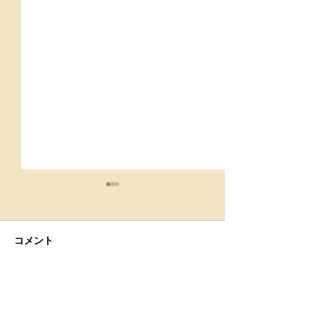
コメント
９月スケジュール
肩こりは治らな
コメントを追加…
こりを卒業する