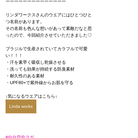
ーーーーーーーーーーーーーー
リンダワークスさんのウエアにはひとつひと
つ名前があります。
その名前も色んな想いがあって素敵だなと思
ったので、今回紹介させていただきました♡
ブラジルで生産されていてカラフルで可愛
い！！！
・汗を素早く吸収し乾燥させる
・洗っても効果が持続する
防臭素材
・耐久性のある素材
・
UPF80+
で紫外線からお肌を守る
↓気になるウエアはこちら↓
Linda works
#仙台空中ヨガ