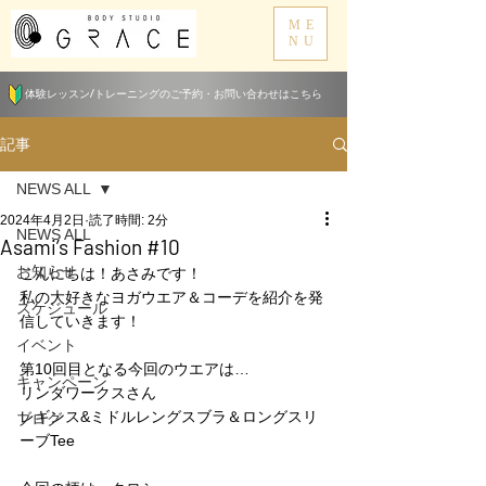
ME
NU
体験レッスン/トレーニングのご予約・お問い合わせはこちら
記事
NEWS ALL
2024年4月2日
読了時間: 2分
NEWS ALL
Asami’s Fashion #10
お知らせ
こんにちは！あさみです！
私の大好きなヨガウエア＆コーデを紹介を発
スケジュール
信していきます！
イベント
第10回目となる今回のウエアは…
キャンペーン
リンダワークスさん
レギンス&ミドルレングスブラ＆ロングスリ
ブログ
ーブTee