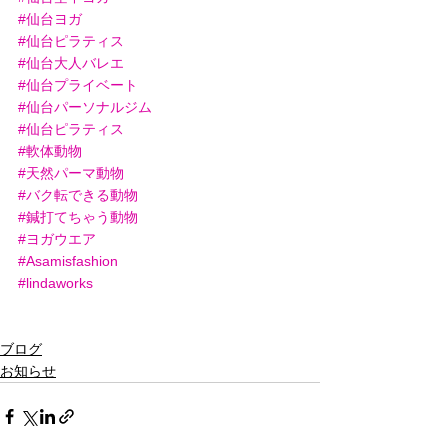
#仙台ヨガ
#仙台ピラティス
#仙台大人バレエ
#仙台プライベート
#仙台パーソナルジム
#仙台ピラティス
#軟体動物
#天然パーマ動物
#バク転できる動物
#鍼打てちゃう動物
#ヨガウエア
#Asamisfashion
#lindaworks
ブログ
お知らせ