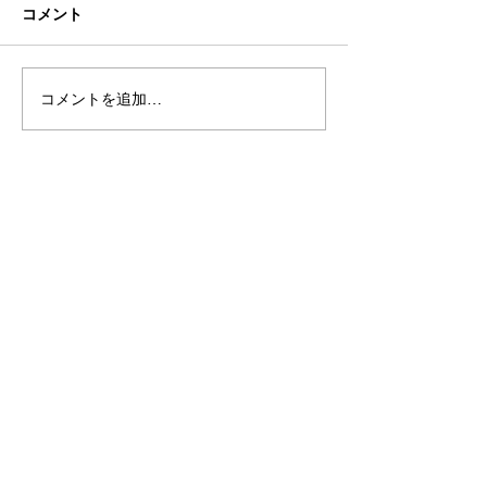
コメント
９月スケジュール
肩こりは治らな
コメントを追加…
こりを卒業する
ルフケア-Body st
GRACE北仙台-
サイトマップ
トップページ
Body studio GRACEについて
サービス
- グループレッスン
- パーソナルトレーニング
- パーソナルレッスン
- イベント
- ダイエットプラン