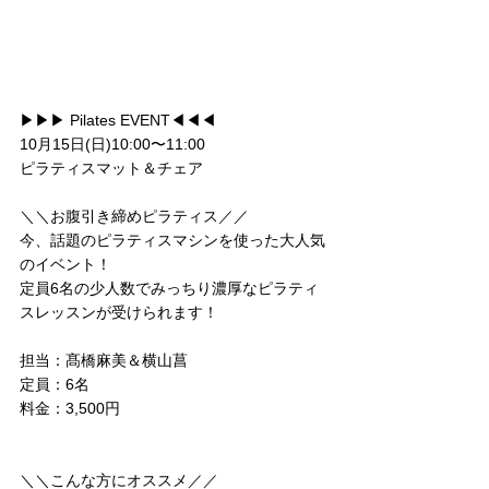
▶︎▶︎▶︎ Pilates EVENT◀︎◀︎◀︎
10月15日(日)10:00〜11:00
ピラティスマット＆チェア
＼＼お腹引き締めピラティス／／
今、話題のピラティスマシンを使った大人気
のイベント！
定員6名の少人数でみっちり濃厚なピラティ
スレッスンが受けられます！
担当：髙橋麻美＆横山菖
定員：6名
料金：3,500円
＼＼こんな方にオススメ／／