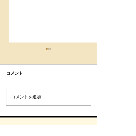
コメント
９月スケジュール
肩こりは治らな
コメントを追加…
こりを卒業する
ルフケア-Body st
GRACE北仙台-
サイトマップ