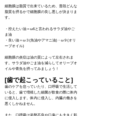
細胞膜は脂質で出来ているため、普段どんな
脂質を摂るかで細胞膜の良し悪しが決まりま
す。
・控えたい油＝ω6と言われるサラダ油やご
ま油
・良い油＝ω３(魚油やアマニ油)・ω９(オリ
ーブオイル)
細胞膜の炎症は油の質によって左右されま
す。サラダ油やごま油を減らしてオリーブオ
イルや青魚を摂ってみましょう！
[歯で起こっていること]
歯のケアを怠っていたり、口呼吸で生活して
いると、歯で増殖した細菌が飲食の際に体内
に侵入します。体内に侵入し、内臓の働きを
悪くしかねません。
また、口呼吸は姿勢不良や口臭にも大きく影