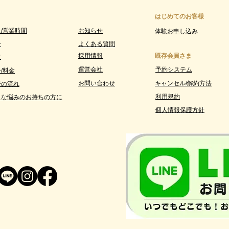
はじめてのお客様
/営業時間
お知らせ
体験お申し込み
介
よくある質問
採用情報
既存会員さま
フ
運営会社
予約システム
/料金
お問い合わせ
​キャンセル/解約方法
での流れ
利用規約
うな悩みのお持ちの方に
個人情報保護方針