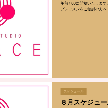
午前7:00に開始いたします
プレッスンをご検討の方へ
ュールに初心者マーク🔰がつい
Basic1、4D、 ティシ
エ、Beat&Burn、Anima
験できるのは1つまでです。
ットピラティスのレッスンで、Ae
クを使用したレッスンです。
床のレッスンで、Aerial 
ッスンです。 空中ヨガの体験は
＜初めての方/体験パーソナ
メイク、ダイエットを目的
グ(ジム)をおすすめします
のレッスンを1人で行いた
タジオ)でご予約ください。
やってみたい方は、パーソ
スケジュール
８月スケジュー