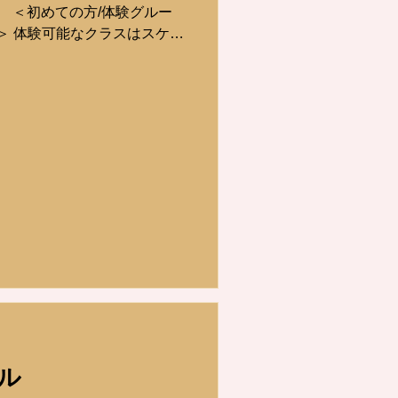
。 ＜初めての方/体験グルー
＞ 体験可能なクラスはスケジ
ている以下の Aerial
ュー、ピラティス、ヨガ、バレ
l Flowの8種類のクラスです。 体
 ＜注意＞ 🔰ピラティスはマ
rial Pilatesはハンモッ
 🔰ヨガはマットを使用した
Yogaはハンモックを使用したレ
Aerial Basic1です。
ルをご検討の方へ＞ ボディ
の方はパーソナルトレーニン
。 空中ヨガやピラティスなど
い方はパーソナルレッスン(ス
 マシンピラティス(チェア)を
ナルトレーニン
ル