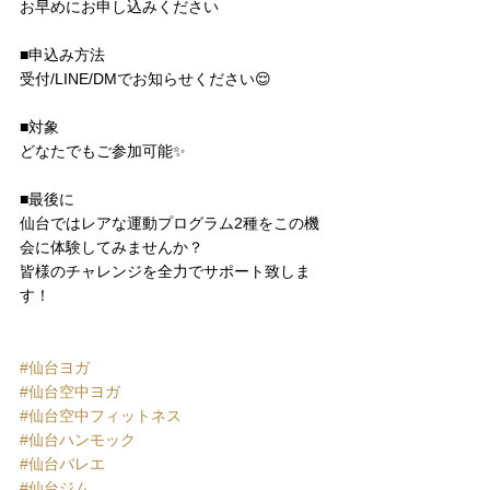
お早めにお申し込みください
■申込み方法
受付/LINE/DMでお知らせください😌
■対象
どなたでもご参加可能✨
■最後に
仙台ではレアな運動プログラム2種をこの機
会に体験してみませんか？
皆様のチャレンジを全力でサポート致しま
す！
#仙台ヨガ
#仙台空中ヨガ
#仙台空中フィットネス
#仙台ハンモック
#仙台バレエ
#仙台ジム