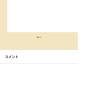
コメント
９月スケジュール
肩こりは治らな
コメントを追加…
こりを卒業する
ルフケア-Body st
GRACE北仙台-
サイトマップ