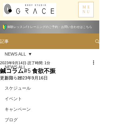
ME
NU
体験レッスン/トレーニングのご予約・お問い合わせはこちら
記事
NEWS ALL
2023年9月14日
読了時間: 1分
NEWS ALL
鍼コラム#5 食欲不振
お知らせ
更新日：
2023年9月16日
スケジュール
イベント
キャンペーン
ブログ