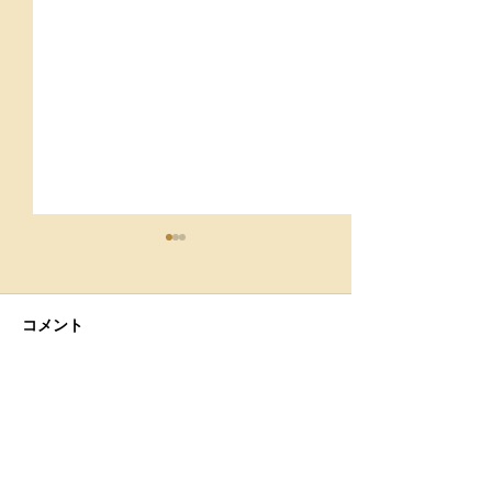
コメント
９月スケジュール
【第2回】 呼
コメントを追加…
〜呼吸は酸素を
だけじゃない？
素が担う重要な