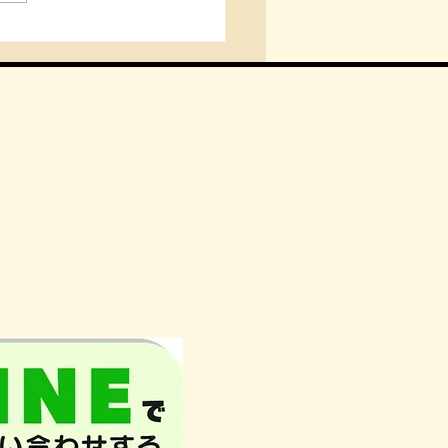
2回】 呼吸と姿勢 〜
は酸素を取り込むだけじ
い？ 二酸化炭素が担う重
割〜 Body studio
CE 北仙台