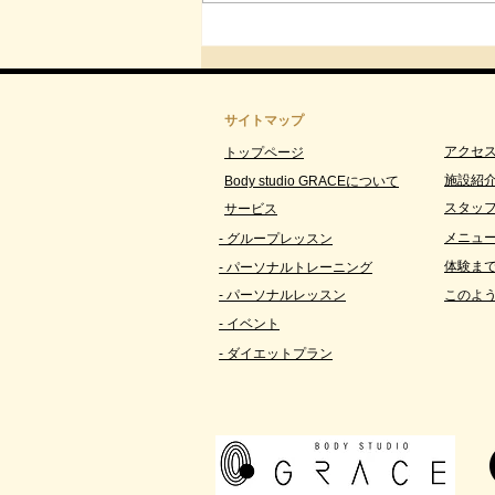
【第３回】捻挫後に行いたい
ケア方法｜完治後に必要な“感
覚の再教育”｜Body studio
GRACE北仙台
サイトマップ
アクセス
トップページ
施設紹
Body studio GRACEについて
スタッ
サービス
メニュー
- グループレッスン
体験ま
- パーソナルトレーニング
- パーソナルレッスン
このよ
- イベント
- ダイエットプラン