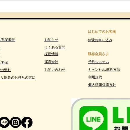
【第
呼吸
ゃな
要な役
はじめてのお客様
GRA
/営業時間
お知らせ
体験お申し込み
介
よくある質問
採用情報
既存会員さま
フ
運営会社
予約システム
/料金
お問い合わせ
​キャンセル/解約方法
での流れ
利用規約
うな悩みのお持ちの方に
個人情報保護方針