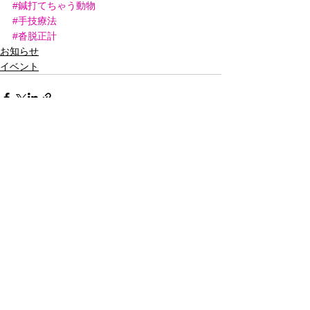
#鍼打てちゃう動物
#手技療法
#沓脱正計
お知らせ
イベント
すべて表示
最新記事