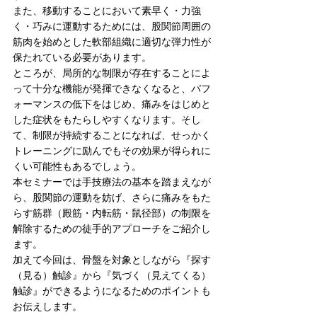
また、移動することにおいて素早く・力強
く・巧みに運動するためには、股関節周囲の
筋肉を始めとした軟部組織に適切な弾力性が
保たれている必要があります。
ところが、局所的な制限が存在することによ
って十分な機能が発揮できなくなると、パフ
ォーマンスの低下をはじめ、痛みをはじめと
した症状をもたらしやすくなります。そし
て、制限が持続することになれば、せっかく
トレーニングに励んでもその効果が得られに
くい可能性もあるでしょう。
本セミナーでは手技療法の基本を踏まえなが
ら、股関節の運動を妨げ、さらに痛みをもた
らす筋群（殿筋・内転筋・鼠径部）の制限を
解除するための徒手的アプローチをご紹介し
ます。
加えて今回は、骨盤を対象としながら『探す
（見る）触診』から『気づく（見えてくる）
触診』ができるようになるためのポイントも
お伝えします。