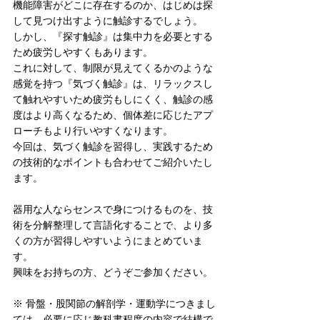
機能障害がどこに存在するのか、はじめは探
して見つけ出すように触診するでしょう。
しかし、『探す触診』は集中力を必要とする
ため疲労しやすくもあります。
これに対して、制限が見えてくるかのような
感覚を持つ『気づく触診』は、リラックスし
て触れやすいため疲労もしにくく、触診の感
度はより高くなるため、個体差に応じたアプ
ローチもより行いやすくなります。
今回は、気づく触診を習得し、実践するため
の技術的なポイントも合わせてご紹介いたし
ます。
器用な人ならセンスで身につけるものを、技
術を分解整理して言語化することで、より多
くの方が習得しやすいようにまとめていま
す。
興味をお持ちの方、どうぞご参加ください。
※ 骨盤・股関節の解剖学・運動学につきまし
ては、必要に応じ教科書程度の内容で結構で