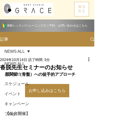
ME
NU
体験レッスン/トレーニングのご予約・お問い合わせはこちら
記事
NEWS ALL
2024年10月14日
読了時間: 3分
NEWS ALL
沓脱先生セミナーのお知らせ
お知らせ
股関節（骨盤）への徒手的アプローチ
スケジュール
お申し込みはこちら
イベント
キャンペーン
【仙台開催】
ブログ