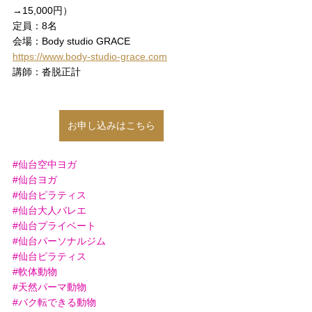
→15,000円）
定員：8名
会場：Body studio GRACE
https://www.body-studio-grace.com
講師：沓脱正計
お申し込みはこちら
#仙台空中ヨガ
#仙台ヨガ
#仙台ピラティス
#仙台大人バレエ
#仙台プライベート
#仙台パーソナルジム
#仙台ピラティス
#軟体動物
#天然パーマ動物
#バク転できる動物