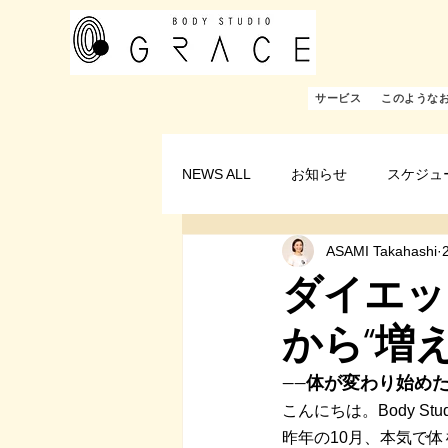
サービス
このような
NEWS ALL
お知らせ
スケジュ
ASAMI Takahashi
ダイエッ
から“増
——体が変わり始めた
こんにちは。Body Stu
昨年の10月、本気で