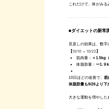
これだけで、体がみる
■ダイエットの新常
見直しの効果は、数字
【10/10 → 10/22】
筋肉量：
＋1.5kg
体脂肪量：
ー1.９k
10日ほどの改善で、
筋
体脂肪量も9/26より
大きな運動を増やした