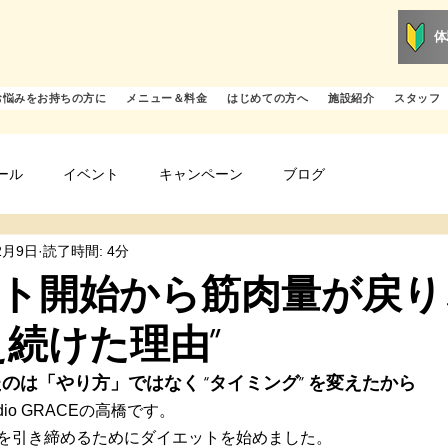
体
お悩みをお持ちの方に
メニュー＆料金
はじめての方へ
施設紹介
スタッフ
ール
イベント
キャンペーン
ブログ
2月9日
読了時間: 4分
ト開始から筋肉量が戻り
え続けた理由”
のは「やり方」ではなく “タイミング” を変えたから
dio GRACEの高橋です。
体を引き締めるためにダイエットを始めました。