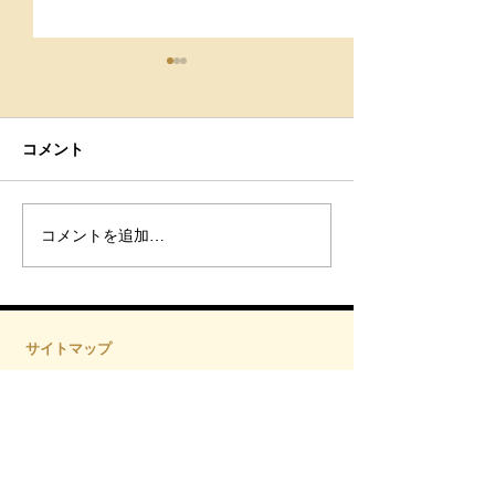
コメント
９月スケジュール
肩こりは治らな
コメントを追加…
こりを卒業する
ルフケア-Body st
GRACE北仙台-
サイトマップ
トップページ
Body studio GRACEについて
サービス
- グループレッスン