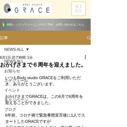
ME
NU
体験レッスン/トレーニングのご予約・お問い合わせはこちら
記事
NEWS ALL
6月1日
読了時間: 1分
NEWS ALL
おかげさまで６周年を迎えました。
お知らせ
いつもBody studio GRACEをご利用いただ
スケジュール
き、ありがとうございます。
イベント
おかげさまでGRACEは、この6月で6周年を
キャンペーン
迎えることができました。
ブログ
6年前、コロナ禍で緊急事態宣言後に1人でス
タートしたGRACEですが