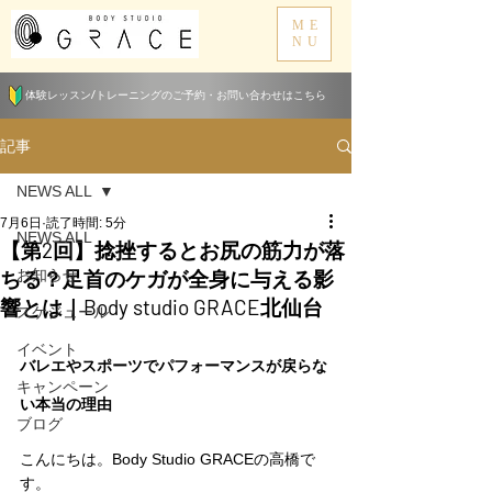
ME
NU
体験レッスン/トレーニングのご予約・お問い合わせはこちら
記事
NEWS ALL
7月6日
読了時間: 5分
NEWS ALL
【第2回】捻挫するとお尻の筋力が落
ちる？足首のケガが全身に与える影
お知らせ
響とは｜Body studio GRACE北仙台
スケジュール
イベント
バレエやスポーツでパフォーマンスが戻らな
キャンペーン
い本当の理由
ブログ
こんにちは。Body Studio GRACEの高橋で
す。