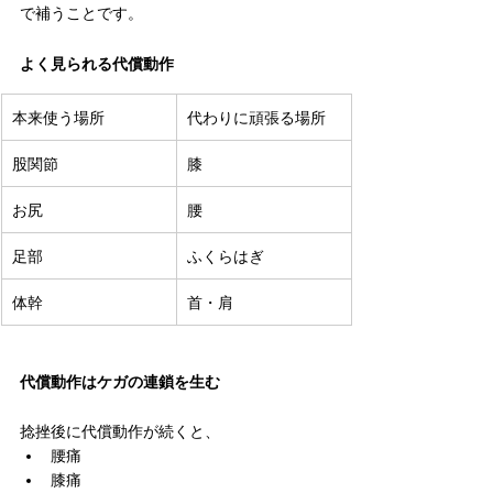
で補うことです。
よく見られる代償動作
本来使う場所
代わりに頑張る場所
股関節
膝
お尻
腰
足部
ふくらはぎ
体幹
首・肩
代償動作はケガの連鎖を生む
捻挫後に代償動作が続くと、
腰痛
膝痛